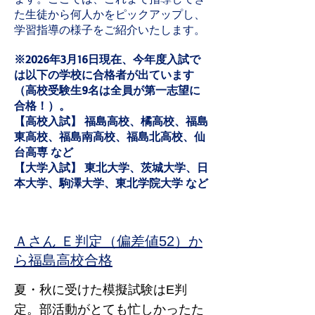
た生徒から何人かをピックアップし、
学習指導の様子をご紹介いたします。
※2026年3月16日現在、今年度入試で
は以下の学校に合格者が出ています
（高校受験生9名は全員が第一志望に
合格！）。
【高校入試】 福島高校、橘高校、福島
東高校、福島南高校、福島北高校、仙
台高専 など
【大学入試】 東北大学、茨城大学、日
本大学、駒澤大学、東北学院大学 など
Ａさん Ｅ判定（偏差値52）
か
ら福島高校合格
夏・秋に受けた
模擬試験はE判
定。部活動がとても忙しかったた