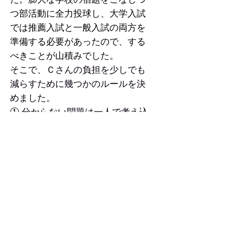
つ部活動に全力投球し、大学入試
では推薦入試と一般入試の両方を
準備する必要があったので、する
べきことが山積みでした。
そこで、
Ｃさんの負担を少しでも
減らすために幾つかのルールを決
めました。
①
分からない問題は一人で考え込
まず、全て塾に持ってくること
② 推薦入試の模範解答が手に入ら
ない場合、作成するので申し出る
こと
③ 小論文を書いたら添削をするの
で持ってくること
④ すぐに解答が欲しい場合、メー
ル等で問題を送信すること