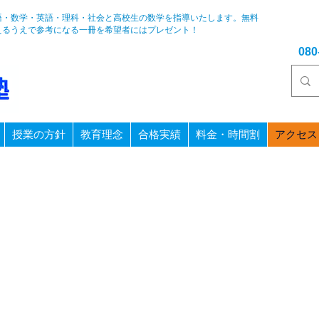
語・数学・英語・理科・社会と高校生の数学を指導いたします。
無料
えるうえで参考になる一冊を希望者にはプレゼント！
08
授業の方針
教育理念
合格実績
料金・時間割
アクセス